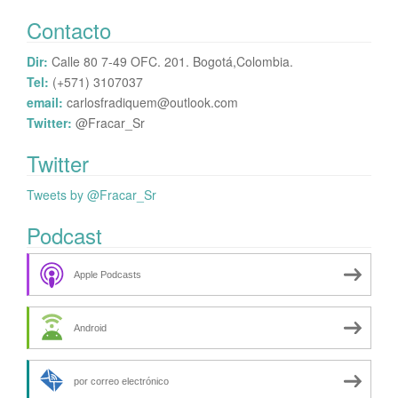
Contacto
Dir:
Calle 80 7-49 OFC. 201. Bogotá,Colombia.
Tel:
(+571) 3107037
email:
carlosfradiquem@outlook.com
Twitter:
@Fracar_Sr
Twitter
Tweets by @Fracar_Sr
Podcast
Apple Podcasts
Android
por correo electrónico