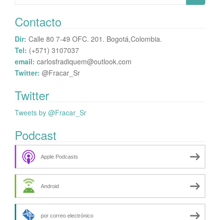
for:
Contacto
Dir:
Calle 80 7-49 OFC. 201. Bogotá,Colombia.
Tel:
(+571) 3107037
email:
carlosfradiquem@outlook.com
Twitter:
@Fracar_Sr
Twitter
Tweets by @Fracar_Sr
Podcast
Apple Podcasts
Android
por correo electrónico