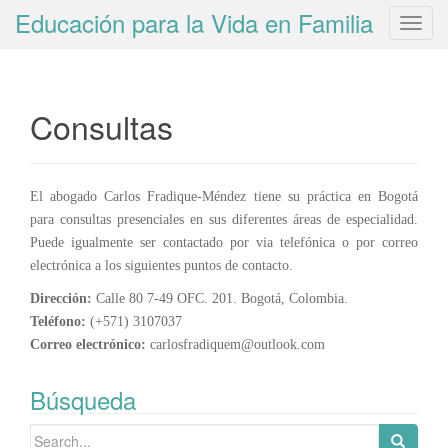
Educación para la Vida en Familia
T
o
g
g
Consultas
l
e
n
a
El abogado Carlos Fradique-Méndez tiene su práctica en Bogotá
v
para consultas presenciales en sus diferentes áreas de especialidad.
i
Puede igualmente ser contactado por via telefónica o por correo
g
electrónica a los siguientes puntos de contacto.
a
Dirección:
Calle 80 7-49 OFC. 201. Bogotá, Colombia.
t
Teléfono:
(+571) 3107037
i
Correo electrónico:
carlosfradiquem@outlook.com
o
n
Búsqueda
Search