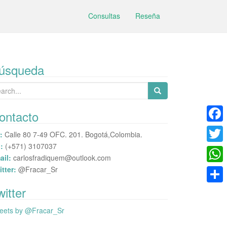
Consultas
Reseña
úsqueda
arch
:
ontacto
F
:
Calle 80 7-49 OFC. 201. Bogotá,Colombia.
:
(+571) 3107037
a
T
ail:
carlosfradiquem@outlook.com
c
w
itter:
@Fracar_Sr
W
e
i
h
witter
C
b
t
a
o
eets by @Fracar_Sr
o
t
t
m