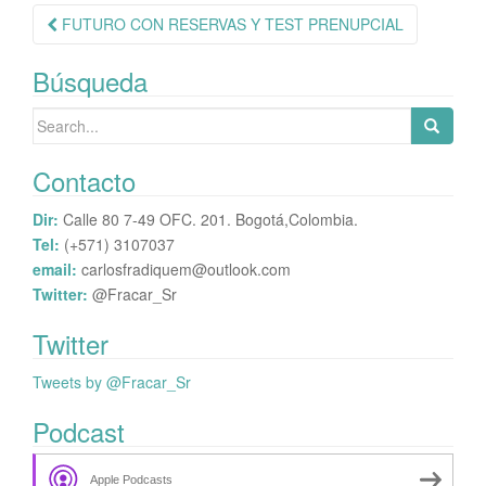
Navegación
FUTURO CON RESERVAS Y TEST PRENUPCIAL
de
Búsqueda
publicación
Search
for:
Contacto
Dir:
Calle 80 7-49 OFC. 201. Bogotá,Colombia.
Tel:
(+571) 3107037
email:
carlosfradiquem@outlook.com
Twitter:
@Fracar_Sr
Twitter
Tweets by @Fracar_Sr
Podcast
Apple Podcasts