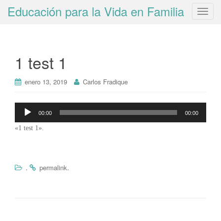
Educación para la Vida en Familia
T
o
g
g
1 test 1
l
e
n
enero 13, 2019
Carlos Fradique
a
v
Reproductor
00:00
00:00
i
de
g
«1 test 1».
audio
a
t
i
.
.
permalink
o
n