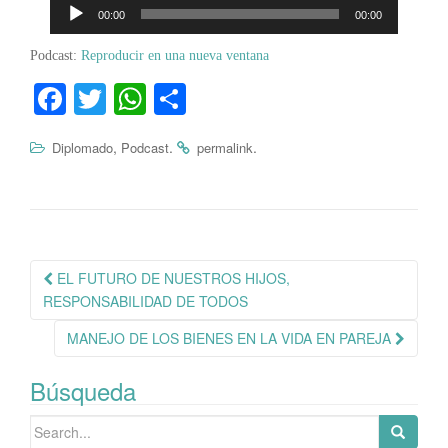
Reproductor
00:00
00:00
de
audio
Podcast:
Reproducir en una nueva ventana
Fa
T
W
C
ce
wi
ha
o
,
.
.
Diplomado
Podcast
permalink
bo
tte
ts
m
ok
r
A
pa
pp
rti
r
Navegación
EL FUTURO DE NUESTROS HIJOS,
de
RESPONSABILIDAD DE TODOS
publicación
MANEJO DE LOS BIENES EN LA VIDA EN PAREJA
Búsqueda
Search