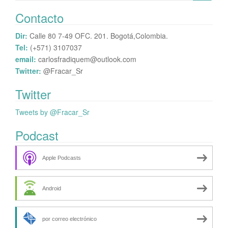
for:
Contacto
Dir:
Calle 80 7-49 OFC. 201. Bogotá,Colombia.
Tel:
(+571) 3107037
email:
carlosfradiquem@outlook.com
Twitter:
@Fracar_Sr
Twitter
Tweets by @Fracar_Sr
Podcast
Apple Podcasts
Android
por correo electrónico