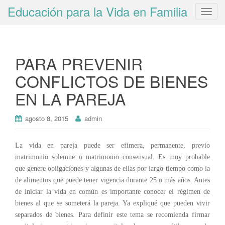
Educación para la Vida en Familia
T
o
g
g
PARA PREVENIR
l
e
CONFLICTOS DE BIENES
n
EN LA PAREJA
a
v
i
agosto 8, 2015
admin
g
a
La vida en pareja puede ser efímera, permanente, previo
t
matrimonio solemne o matrimonio consensual. Es muy probable
i
que genere obligaciones y algunas de ellas por largo tiempo como la
o
de alimentos que puede tener vigencia durante 25 o más años. Antes
n
de iniciar la vida en común es importante conocer el régimen de
bienes al que se someterá la pareja. Ya expliqué que pueden vivir
separados de bienes. Para definir este tema se recomienda firmar