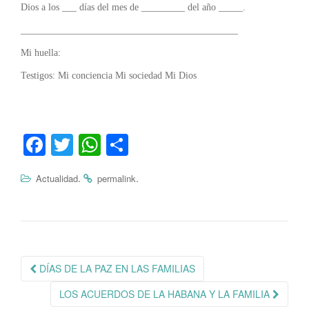
Dios a los ___ días del mes de _________ del año _____.
_____________________________________________
Mi huella:
Testigos: Mi conciencia Mi sociedad Mi Dios
Fa
T
W
C
ce
wi
ha
o
.
.
Actualidad
permalink
bo
tte
ts
m
ok
r
A
pa
pp
rti
r
Navegación
DÍAS DE LA PAZ EN LAS FAMILIAS
de
LOS ACUERDOS DE LA HABANA Y LA FAMILIA