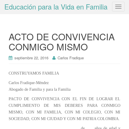
Educación para la Vida en Familia
T
o
g
g
ACTO DE CONVIVENCIA
l
e
CONMIGO MISMO
n
a
septiembre 22, 2016
Carlos Fradique
v
i
g
CONSTRUYAMOS FAMILIA
a
Carlos Fradique-Méndez
t
Abogado de Familia y para la Familia
i
PACTO DE CONVIVENCIA CON EL FIN DE LOGRAR EL
o
CUMPLIMIENTO DE MIS DEBERES PARA CONMIGO
n
MISMO, CON MI FAMILIA, CON MI COLEGIO, CON MI
SOCIEDAD, CON MI CIUDAD Y CON MI PATRIA COLOMBIA.
___________________________________ de ___ años de edad y