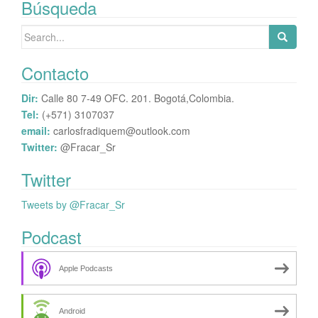
Búsqueda
publicaciones
Search
for:
Contacto
Dir:
Calle 80 7-49 OFC. 201. Bogotá,Colombia.
Tel:
(+571) 3107037
email:
carlosfradiquem@outlook.com
Twitter:
@Fracar_Sr
Twitter
Tweets by @Fracar_Sr
Podcast
Apple Podcasts
Android