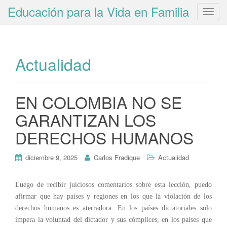
Educación para la Vida en Familia
T
o
g
g
Actualidad
l
e
n
a
EN COLOMBIA NO SE
v
GARANTIZAN LOS
i
g
DERECHOS HUMANOS
a
t
diciembre 9, 2025
Carlos Fradique
Actualidad
i
o
Luego de recibir juiciosos comentarios sobre esta lección, puedo
n
afirmar que hay países y regiones en los que la violación de los
derechos humanos es aterradora. En los países dictatoriales solo
impera la voluntad del dictador y sus cómplices, en los países que