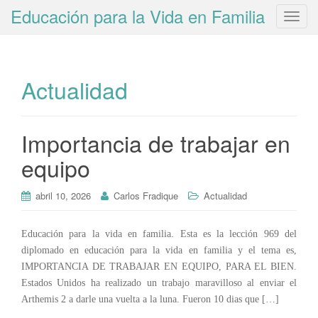
Educación para la Vida en Familia
T
o
g
g
Actualidad
l
e
n
a
Importancia de trabajar en
v
equipo
i
g
abril 10, 2026
Carlos Fradique
Actualidad
a
t
i
Educación para la vida en familia. Esta es la lección 969 del
o
diplomado en educación para la vida en familia y el tema es,
n
IMPORTANCIA DE TRABAJAR EN EQUIPO, PARA EL BIEN.
Estados Unidos ha realizado un trabajo maravilloso al enviar el
Arthemis 2 a darle una vuelta a la luna. Fueron 10 dias que […]