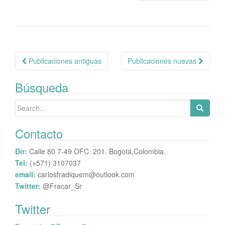
Navegación
Publicaciones antiguas
Publicaciones nuevas
de
Búsqueda
publicaciones
Search
for:
Contacto
Dir:
Calle 80 7-49 OFC. 201. Bogotá,Colombia.
Tel:
(+571) 3107037
email:
carlosfradiquem@outlook.com
Twitter:
@Fracar_Sr
Twitter