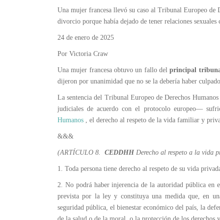
Una mujer francesa llevó su caso al Tribunal Europeo de 
divorcio porque había dejado de tener relaciones sexuales
24 de enero de 2025
Por Victoria Craw
Una mujer francesa obtuvo un fallo del
principal tribun
dijeron por unanimidad que no se la debería haber culpado
La sentencia del Tribunal Europeo de Derechos Humanos
judiciales de acuerdo con el protocolo europeo— sufri
Humanos
, el derecho al respeto de la vida familiar y priv
&&&
(ARTÍCULO 8.
CEDDHH
Derecho al respeto a la vida p
1. Toda persona tiene derecho al respeto de su vida privad
2. No podrá haber injerencia de la autoridad pública en el
prevista por la ley y constituya una medida que, en una
seguridad pública, el bienestar económico del país, la defe
de la salud o de la moral, o la protección de los derechos y