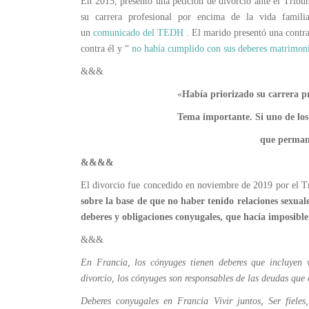
En 2015, presentó una petición de divorcio ante el Tribun
su carrera profesional por encima de la vida famili
un
comunicado del TEDH
. El marido presentó una contr
contra él y “
no había cumplido con sus deberes matrimoni
&&&
«
Había priorizado su carrera pr
Tema importante. Si uno de los cónyuges se o
que permanezca el afecto 
&&&&
El divorcio fue concedido en noviembre de 2019 por el Tr
sobre la base de que no haber tenido relaciones sexual
deberes y obligaciones conyugales, que hacía imposibl
&&&
En Francia, los cónyuges tienen deberes que incluyen 
divorcio, los cónyuges son responsables de las deudas que
Deberes conyugales en Francia Vivir juntos, Ser fiele