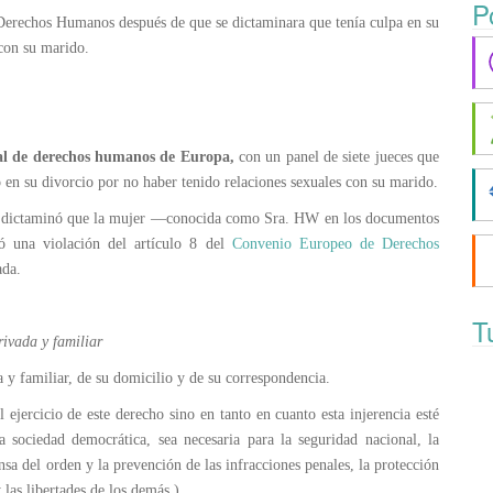
P
Derechos Humanos después de que se dictaminara que tenía culpa en su
 con su marido.
al de derechos humanos de Europa,
con un panel de siete jueces que
 en su divorcio por no haber tenido relaciones sexuales con su marido.
 dictaminó que la mujer —conocida como Sra. HW en los documentos
ó una violación del artículo 8 del
Convenio Europeo de Derechos
ada.
T
rivada y familiar
a y familiar, de su domicilio y de su correspondencia.
 ejercicio de este derecho sino en tanto en cuanto esta injerencia esté
 sociedad democrática, sea necesaria para la seguridad nacional, la
nsa del orden y la prevención de las infracciones penales, la protección
 las libertades de los demás.)