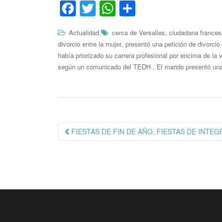
Fa
T
W
C
ce
wi
ha
o
,
Actualidad
cerca de Versalles
ciudadana frances
bo
tte
ts
m
,
divorcio entre la mujer
presentó una petición de divorcio
ok
r
A
pa
había priorizado su carrera profesional por encima de la 
según un comunicado del TEDH . El marido presentó un
pp
rti
r
Navegación
FIESTAS DE FIN DE AÑO, FIESTAS DE INTEG
de
publicación