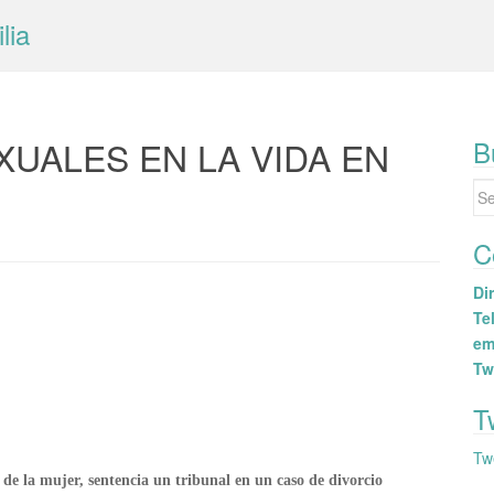
lia
XUALES EN LA VIDA EN
B
Se
for
C
Dir
Tel
em
Tw
T
Tw
de la mujer, sentencia un tribunal en un caso de divorcio