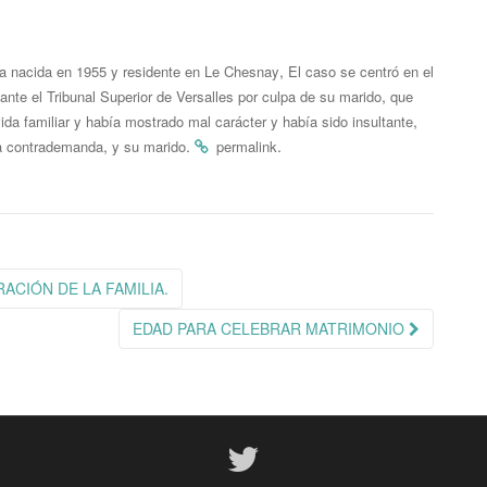
,
a nacida en 1955 y residente en Le Chesnay
El caso se centró en el
,
 ante el Tribunal Superior de Versalles por culpa de su marido
que
,
vida familiar y había mostrado mal carácter y había sido insultante
,
.
.
a contrademanda
y su marido
permalink
RACIÓN DE LA FAMILIA.
EDAD PARA CELEBRAR MATRIMONIO