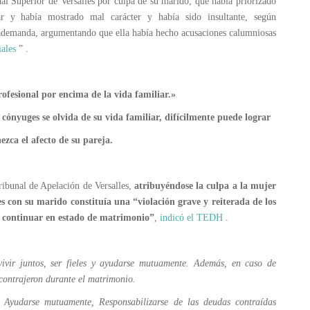
al Superior de Versalles por culpa de su marido, que había priorizado
ar y había mostrado mal carácter y había sido insultante, según
ademanda, argumentando que ella había hecho acusaciones calumniosas
ales
” .
ofesional por encima de la vida familiar.»
lvida de su vida familiar, difícilmente puede lograr
de su pareja.
ibunal de Apelación de Versalles,
atribuyéndose la culpa a la mujer
es con su marido constituía una “violación grave y reiterada de los
e continuar en estado de matrimonio”
,
indicó el TEDH
.
vivir juntos, ser fieles y ayudarse mutuamente. Además, en caso de
 contrajeron durante el matrimonio.
s, Ayudarse mutuamente, Responsabilizarse de las deudas contraídas