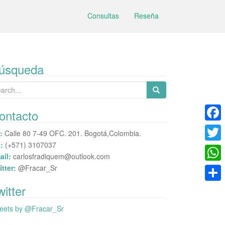
Consultas
Reseña
úsqueda
arch
:
ontacto
F
:
Calle 80 7-49 OFC. 201. Bogotá,Colombia.
:
(+571) 3107037
a
T
ail:
carlosfradiquem@outlook.com
c
w
itter:
@Fracar_Sr
W
e
i
h
witter
C
b
t
a
o
eets by @Fracar_Sr
o
t
t
m