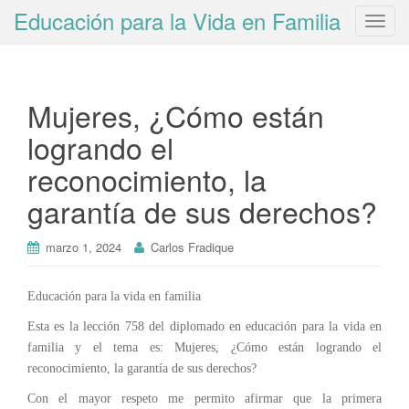
Educación para la Vida en Familia
T
o
g
g
Mujeres, ¿Cómo están
l
e
logrando el
n
reconocimiento, la
a
v
garantía de sus derechos?
i
g
marzo 1, 2024
Carlos Fradique
a
t
i
Educación para la vida en familia
o
Esta es la lección 758 del diplomado en educación para la vida en
n
familia y el tema es: Mujeres, ¿Cómo están logrando el
reconocimiento, la garantía de sus derechos?
Con el mayor respeto me permito afirmar que la primera