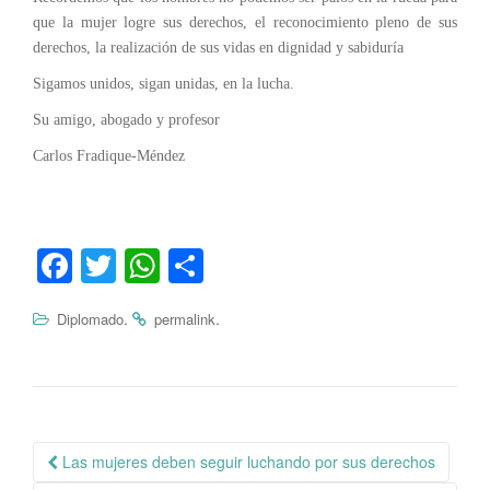
que la mujer logre sus derechos, el reconocimiento pleno de sus
derechos, la realización de sus vidas en dignidad y sabiduría
Sigamos unidos, sigan unidas, en la lucha.
Su amigo, abogado y profesor
Carlos Fradique-Méndez
Fa
T
W
C
ce
wi
ha
o
.
.
Diplomado
permalink
bo
tte
ts
m
ok
r
A
pa
pp
rti
r
Navegación
Las mujeres deben seguir luchando por sus derechos