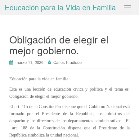
Educación para la Vida en Familia
T
o
g
g
Obligación de elegir el
l
e
mejor gobierno.
n
a
marzo 11, 2026
Carlos Fradique
v
i
g
Educación para la vida en familia
a
Esta es una lección de educación cívica y política y el tema es:
t
Obligación de elegir el mejor gobierno.
i
El art. 115 de la Constitución dispone que el Gobierno Nacional está
o
formado por el Presidente de la República, los ministros del
n
despacho y los directores de los departamentos administrativos. El
art. 188 de la Constitución dispone que el Presidente de la
República simboliza la unidad nacional.