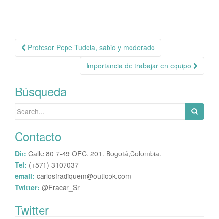
ok
r
A
pa
pp
rti
r
Navegación
Profesor Pepe Tudela, sabio y moderado
de
Importancia de trabajar en equipo
publicación
Búsqueda
Search
for:
Contacto
Dir:
Calle 80 7-49 OFC. 201. Bogotá,Colombia.
Tel:
(+571) 3107037
email:
carlosfradiquem@outlook.com
Twitter:
@Fracar_Sr
Twitter