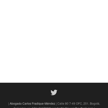
|
Abogado Carlos Fradique-Méndez
| Calle 80 7-49 OFC. 201. Bogotá,