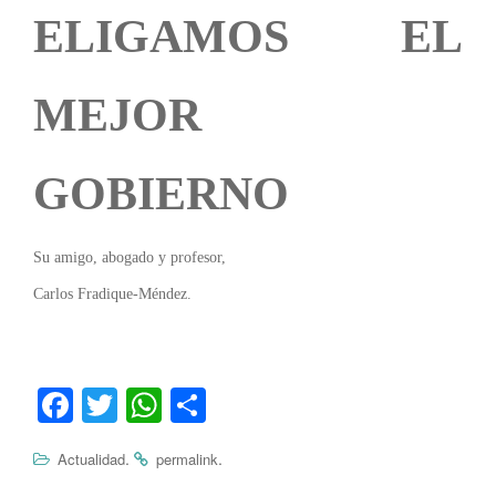
ELIGAMOS EL
MEJOR
GOBIERNO
Su amigo, abogado y profesor,
Carlos Fradique-Méndez.
Fa
T
W
C
ce
wi
ha
o
.
.
Actualidad
permalink
bo
tte
ts
m