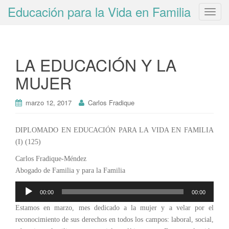
Educación para la Vida en Familia
T
o
g
g
LA EDUCACIÓN Y LA
l
e
MUJER
n
a
marzo 12, 2017
Carlos Fradique
v
i
g
DIPLOMADO EN EDUCACIÓN PARA LA VIDA EN FAMILIA
a
(I) (125)
t
Carlos Fradique-Méndez
i
Abogado de Familia y para la Familia
o
Reproductor
n
00:00
00:00
de
Estamos en marzo, mes dedicado a la mujer y a velar por el
audio
reconocimiento de sus derechos en todos los campos: laboral, social,