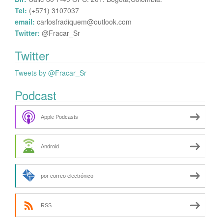
Tel:
(+571) 3107037
email:
carlosfradiquem@outlook.com
Twitter:
@Fracar_Sr
Twitter
Tweets by @Fracar_Sr
Podcast
Apple Podcasts
Android
por correo electrónico
RSS