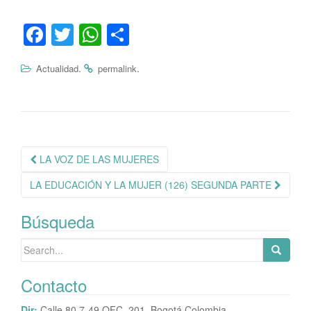
Fa
T
W
C
ce
wi
ha
o
.
.
Actualidad
permalink
bo
tte
ts
m
ok
r
A
pa
pp
rti
r
Navegación
LA VOZ DE LAS MUJERES
de
LA EDUCACIÓN Y LA MUJER (126) SEGUNDA PARTE
publicación
Búsqueda
Search
for:
Contacto
Dir:
Calle 80 7-49 OFC. 201. Bogotá,Colombia.