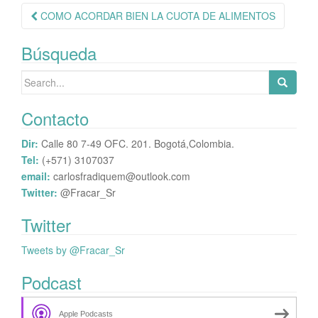
Navegación
COMO ACORDAR BIEN LA CUOTA DE ALIMENTOS
de
Búsqueda
publicación
Search
for:
Contacto
Dir:
Calle 80 7-49 OFC. 201. Bogotá,Colombia.
Tel:
(+571) 3107037
email:
carlosfradiquem@outlook.com
Twitter:
@Fracar_Sr
Twitter
Tweets by @Fracar_Sr
Podcast
Apple Podcasts