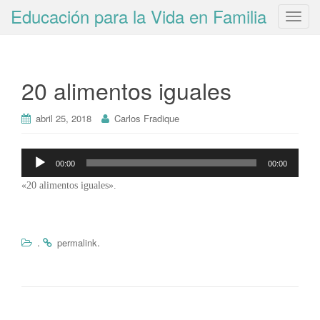
Educación para la Vida en Familia
T
o
g
g
20 alimentos iguales
l
e
n
abril 25, 2018
Carlos Fradique
a
v
Reproductor
00:00
00:00
i
de
g
«20 alimentos iguales».
audio
a
t
i
.
.
permalink
o
n