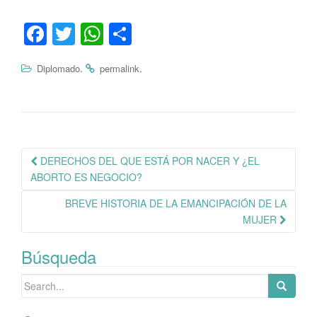
Fa
T
W
C
ce
wi
ha
o
.
.
Diplomado
permalink
bo
tte
ts
m
ok
r
A
pa
pp
rti
r
Navegación
DERECHOS DEL QUE ESTÁ POR NACER Y ¿EL
de
ABORTO ES NEGOCIO?
publicación
BREVE HISTORIA DE LA EMANCIPACIÓN DE LA
MUJER
Búsqueda
Search
for: