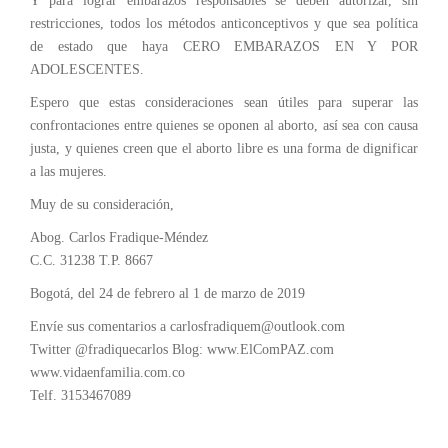
Y para lograr embarazos responsables se deben autorizar, sin
restricciones, todos los métodos anticonceptivos y que sea política
de estado que haya CERO EMBARAZOS EN Y POR
ADOLESCENTES.
Espero que estas consideraciones sean útiles para superar las
confrontaciones entre quienes se oponen al aborto, así sea con causa
justa, y quienes creen que el aborto libre es una forma de dignificar
a las mujeres.
Muy de su consideración,
Abog. Carlos Fradique-Méndez
C.C. 31238 T.P. 8667
Bogotá, del 24 de febrero al 1 de marzo de 2019
Envíe sus comentarios a carlosfradiquem@outlook.com
Twitter @fradiquecarlos Blog: www.ElComPAZ.com
www.vidaenfamilia.com.co
Telf. 3153467089