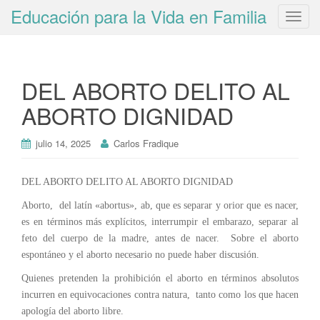
Educación para la Vida en Familia
T
o
g
g
DEL ABORTO DELITO AL
l
e
ABORTO DIGNIDAD
n
a
julio 14, 2025
Carlos Fradique
v
i
g
DEL ABORTO DELITO AL ABORTO DIGNIDAD
a
Aborto, del latín «abortus», ab, que es separar y orior que es nacer,
t
es en términos más explícitos, interrumpir el embarazo, separar al
i
feto del cuerpo de la madre, antes de nacer. Sobre el aborto
o
espontáneo y el aborto necesario no puede haber discusión.
n
Quienes pretenden la prohibición el aborto en términos absolutos
incurren en equivocaciones contra natura, tanto como los que hacen
apología del aborto libre.