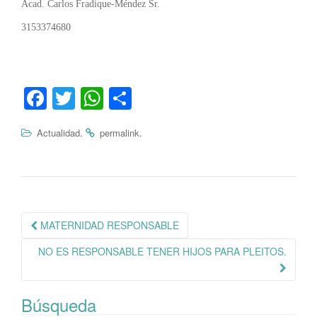
Acad. Carlos Fradique-Méndez Sr.
3153374680
Fa
T
W
C
ce
wi
ha
o
.
.
Actualidad
permalink
bo
tte
ts
m
ok
r
A
pa
pp
rti
r
Navegación
MATERNIDAD RESPONSABLE
de
NO ES RESPONSABLE TENER HIJOS PARA PLEITOS.
publicación
Búsqueda