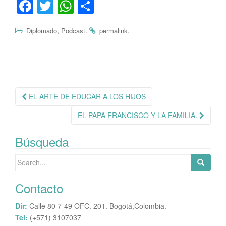
Fa
T
W
C
ce
wi
ha
o
,
.
.
Diplomado
Podcast
permalink
bo
tte
ts
m
ok
r
A
pa
pp
rti
r
Navegación
EL ARTE DE EDUCAR A LOS HIJOS
de
EL PAPA FRANCISCO Y LA FAMILIA.
publicación
Búsqueda
Search
for:
Contacto
Dir:
Calle 80 7-49 OFC. 201. Bogotá,Colombia.
Tel:
(+571) 3107037