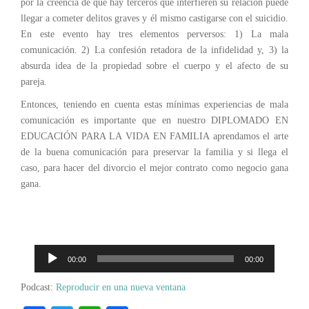
por la creencia de que hay terceros que interfieren su relación puede
llegar a cometer delitos graves y él mismo castigarse con el suicidio.
En este evento hay tres elementos perversos: 1) La mala
comunicación. 2) La confesión retadora de la infidelidad y, 3) la
absurda idea de la propiedad sobre el cuerpo y el afecto de su
pareja.
Entonces, teniendo en cuenta estas mínimas experiencias de mala
comunicación es importante que en nuestro DIPLOMADO EN
EDUCACIÓN PARA LA VIDA EN FAMILIA aprendamos el arte
de la buena comunicación para preservar la familia y si llega el
caso, para hacer del divorcio el mejor contrato como negocio gana
gana.
Reproductor
00:00
00:00
de
audio
Podcast:
Reproducir en una nueva ventana