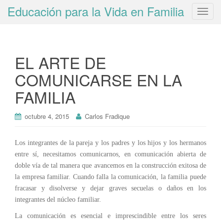
Educación para la Vida en Familia
T
o
g
g
EL ARTE DE
l
e
COMUNICARSE EN LA
n
FAMILIA
a
v
i
octubre 4, 2015
Carlos Fradique
g
a
Los integrantes de la pareja y los padres y los hijos y los hermanos
t
entre sí, necesitamos comunicarnos, en comunicación abierta de
i
doble vía de tal manera que avancemos en la construcción exitosa de
o
la empresa familiar. Cuando falla la comunicación, la familia puede
n
fracasar y disolverse y dejar graves secuelas o daños en los
integrantes del núcleo familiar.
La comunicación es esencial e imprescindible entre los seres