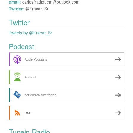
email:
carlosfradiquem@outlook.com
Twitter:
@Fracar_Sr
Twitter
Tweets by @Fracar_Sr
Podcast
Apple Podcasts
Android
por correo electrónico
RSS
Tunein Radio