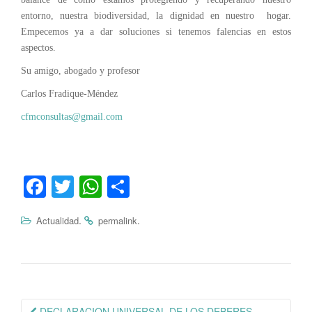
entorno, nuestra biodiversidad, la dignidad en nuestro hogar.
Empecemos ya a dar soluciones si tenemos falencias en estos
aspectos.
Su amigo, abogado y profesor
Carlos Fradique-Méndez
cfmconsultas@gmail.com
Fa
T
W
C
ce
wi
ha
o
.
.
Actualidad
permalink
bo
tte
ts
m
ok
r
A
pa
pp
rti
r
Navegación
DECLARACION UNIVERSAL DE LOS DEBERES