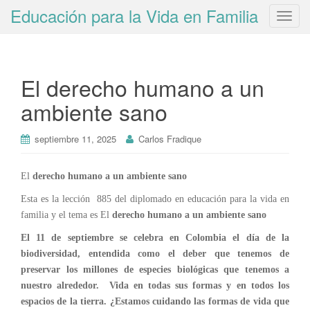
Educación para la Vida en Familia
T
o
g
g
El derecho humano a un
l
e
ambiente sano
n
a
septiembre 11, 2025
Carlos Fradique
v
i
g
El
derecho humano a un ambiente sano
a
Esta es la lección 885 del diplomado en educación para la vida en
t
familia y el tema es El
derecho humano a un ambiente sano
i
El 11 de septiembre se celebra en Colombia el día de la
o
biodiversidad, entendida como el deber que tenemos de
n
preservar los millones de especies biológicas que tenemos a
nuestro alrededor. Vida en todas sus formas y en todos los
espacios de la tierra. ¿Estamos cuidando las formas de vida que