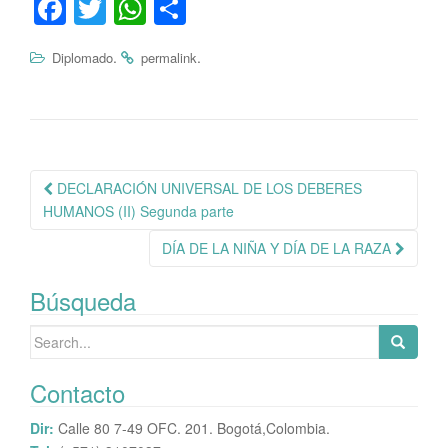
Fa
T
W
C
ce
wi
ha
o
.
.
Diplomado
permalink
bo
tte
ts
m
ok
r
A
pa
pp
rti
r
Navegación
DECLARACIÓN UNIVERSAL DE LOS DEBERES
de
HUMANOS (II) Segunda parte
publicación
DÍA DE LA NIÑA Y DÍA DE LA RAZA
Búsqueda
Search
for:
Contacto
Dir:
Calle 80 7-49 OFC. 201. Bogotá,Colombia.