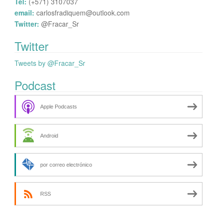
Tel:
(+571) 3107037
email:
carlosfradiquem@outlook.com
Twitter:
@Fracar_Sr
Twitter
Tweets by @Fracar_Sr
Podcast
Apple Podcasts
Android
por correo electrónico
RSS