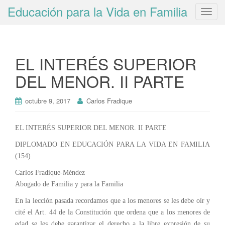
Educación para la Vida en Familia
T
o
g
g
EL INTERÉS SUPERIOR
l
e
DEL MENOR. II PARTE
n
a
octubre 9, 2017
Carlos Fradique
v
i
g
EL INTERÉS SUPERIOR DEL MENOR. II PARTE
a
DIPLOMADO EN EDUCACIÓN PARA LA VIDA EN FAMILIA
t
(154)
i
Carlos Fradique-Méndez
o
Abogado de Familia y para la Familia
n
En la lección pasada recordamos que a los menores se les debe oír y
cité el Art. 44 de la Constitución que ordena que a los menores de
edad se les debe garantizar el derecho a la libre expresión de su