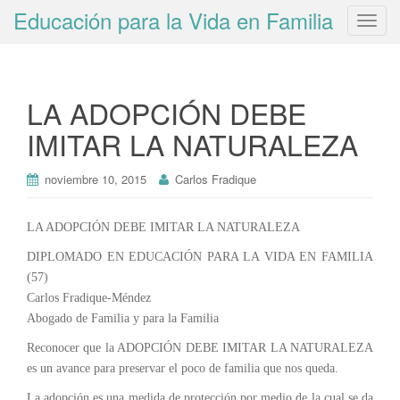
Educación para la Vida en Familia
T
o
g
g
LA ADOPCIÓN DEBE
l
e
IMITAR LA NATURALEZA
n
a
noviembre 10, 2015
Carlos Fradique
v
i
g
LA ADOPCIÓN DEBE IMITAR LA NATURALEZA
a
DIPLOMADO EN EDUCACIÓN PARA LA VIDA EN FAMILIA
t
(57)
i
Carlos Fradique-Méndez
o
Abogado de Familia y para la Familia
n
Reconocer que la ADOPCIÓN DEBE IMITAR LA NATURALEZA
es un avance para preservar el poco de familia que nos queda.
La adopción es una medida de protección por medio de la cual se da