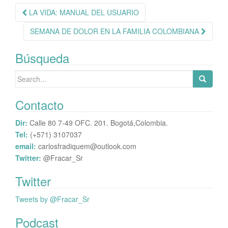
r
Navegación
LA VIDA: MANUAL DEL USUARIO
de
SEMANA DE DOLOR EN LA FAMILIA COLOMBIANA
publicación
Búsqueda
Search
for:
Contacto
Dir:
Calle 80 7-49 OFC. 201. Bogotá,Colombia.
Tel:
(+571) 3107037
email:
carlosfradiquem@outlook.com
Twitter:
@Fracar_Sr
Twitter
Tweets by @Fracar_Sr
Podcast