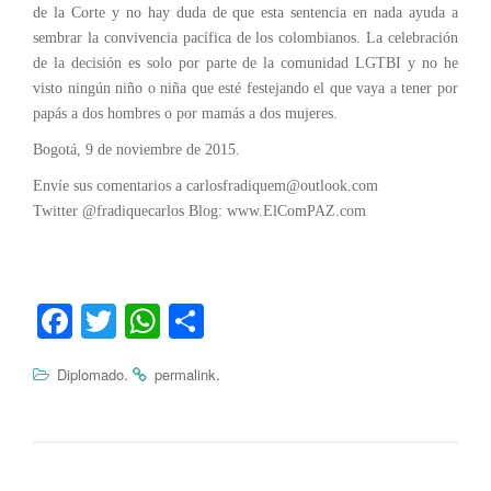
de la Corte y no hay duda de que esta sentencia en nada ayuda a
sembrar la convivencia pacífica de los colombianos. La celebración
de la decisión es solo por parte de la comunidad LGTBI y no he
visto ningún niño o niña que esté festejando el que vaya a tener por
papás a dos hombres o por mamás a dos mujeres.
Bogotá, 9 de noviembre de 2015.
Envíe sus comentarios a carlosfradiquem@outlook.com
Twitter @fradiquecarlos Blog: www.ElComPAZ.com
Fa
T
W
C
ce
wi
ha
o
.
.
Diplomado
permalink
bo
tte
ts
m
ok
r
A
pa
pp
rti