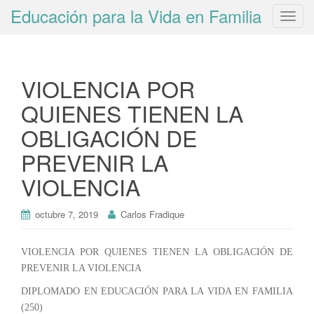
Educación para la Vida en Familia
T
o
g
g
VIOLENCIA POR
l
e
QUIENES TIENEN LA
n
OBLIGACIÓN DE
a
v
PREVENIR LA
i
VIOLENCIA
g
a
t
octubre 7, 2019
Carlos Fradique
i
o
VIOLENCIA POR QUIENES TIENEN LA OBLIGACIÓN DE
n
PREVENIR LA VIOLENCIA
DIPLOMADO EN EDUCACIÓN PARA LA VIDA EN FAMILIA
(250)