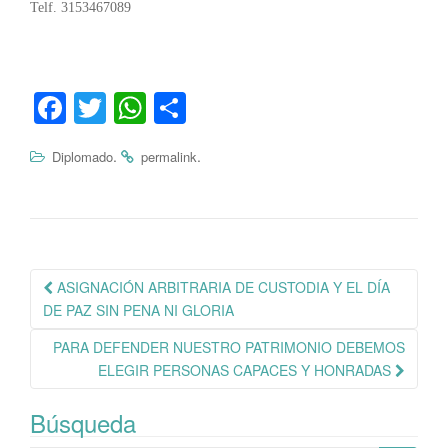
Telf. 3153467089
Fa
T
W
C
ce
wi
ha
o
.
.
Diplomado
permalink
bo
tte
ts
m
ok
r
A
pa
pp
rti
r
Navegación
ASIGNACIÓN ARBITRARIA DE CUSTODIA Y EL DÍA
de
DE PAZ SIN PENA NI GLORIA
publicación
PARA DEFENDER NUESTRO PATRIMONIO DEBEMOS
ELEGIR PERSONAS CAPACES Y HONRADAS
Búsqueda