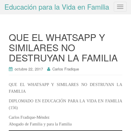
Educación para la Vida en Familia
T
o
g
g
QUE EL WHATSAPP Y
l
e
SIMILARES NO
n
DESTRUYAN LA FAMILIA
a
v
i
octubre 22, 2017
Carlos Fradique
g
a
QUE EL WHATSAPP Y SIMILARES NO DESTRUYAN LA
t
FAMILIA
i
DIPLOMADO EN EDUCACIÓN PARA LA VIDA EN FAMILIA
o
(156)
n
Carlos Fradique-Méndez
Abogado de Familia y para la Familia