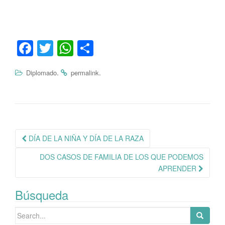
Fa
T
W
C
ce
wi
ha
o
.
.
Diplomado
permalink
bo
tte
ts
m
ok
r
A
pa
pp
rti
r
Navegación
DÍA DE LA NIÑA Y DÍA DE LA RAZA
de
DOS CASOS DE FAMILIA DE LOS QUE PODEMOS
publicación
APRENDER
Búsqueda
Search
for: