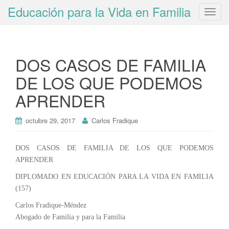
Educación para la Vida en Familia
T
o
g
g
DOS CASOS DE FAMILIA
l
e
DE LOS QUE PODEMOS
n
APRENDER
a
v
i
octubre 29, 2017
Carlos Fradique
g
a
DOS CASOS DE FAMILIA DE LOS QUE PODEMOS
t
APRENDER
i
DIPLOMADO EN EDUCACIÓN PARA LA VIDA EN FAMILIA
o
(157)
n
Carlos Fradique-Méndez
Abogado de Familia y para la Familia