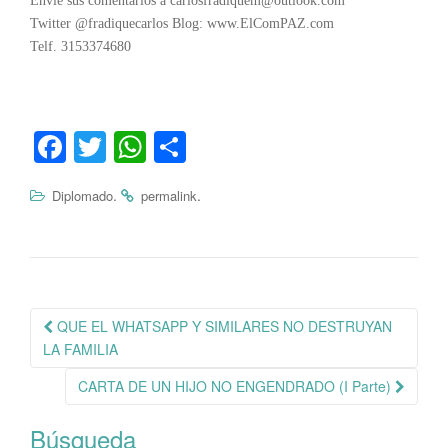
Envíe sus comentarios a carlosfradiquem@outlook.com
Twitter @fradiquecarlos Blog: www.ElComPAZ.com
Telf. 3153374680
Fa
T
W
C
ce
wi
ha
o
.
.
Diplomado
permalink
bo
tte
ts
m
ok
r
A
pa
pp
rti
r
Navegación
QUE EL WHATSAPP Y SIMILARES NO DESTRUYAN
de
LA FAMILIA
publicación
CARTA DE UN HIJO NO ENGENDRADO (I Parte)
Búsqueda