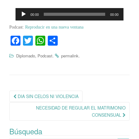
Reproductor
00:00
00:00
de
audio
Podcast:
Reproducir en una nueva ventana
Fa
T
W
C
ce
wi
ha
o
,
.
.
Diplomado
Podcast
permalink
bo
tte
ts
m
ok
r
A
pa
pp
rti
r
Navegación
DIA SIN CELOS NI VIOLENCIA
de
NECESIDAD DE REGULAR EL MATRIMONIO
publicación
CONSENSUAL
Búsqueda