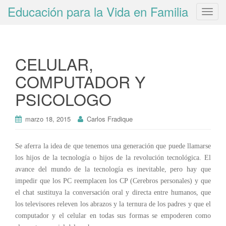
Educación para la Vida en Familia
T
o
g
g
CELULAR,
l
e
COMPUTADOR Y
n
PSICOLOGO
a
v
i
marzo 18, 2015
Carlos Fradique
g
a
Se aferra la idea de que tenemos una generación que puede llamarse
t
los hijos de la tecnología o hijos de la revolución tecnológica. El
i
avance del mundo de la tecnología es inevitable, pero hay que
o
impedir que los PC reemplacen los CP (Cerebros personales) y que
n
el chat sustituya la conversación oral y directa entre humanos, que
los televisores releven los abrazos y la ternura de los padres y que el
computador y el celular en todas sus formas se empoderen como