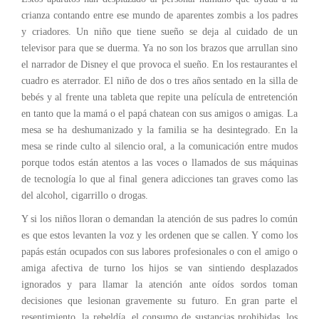
crianza contando entre ese mundo de aparentes zombis a los padres
y criadores. Un niño que tiene sueño se deja al cuidado de un
televisor para que se duerma. Ya no son los brazos que arrullan sino
el narrador de Disney el que provoca el sueño. En los restaurantes el
cuadro es aterrador. El niño de dos o tres años sentado en la silla de
bebés y al frente una tableta que repite una película de entretención
en tanto que la mamá o el papá chatean con sus amigos o amigas. La
mesa se ha deshumanizado y la familia se ha desintegrado. En la
mesa se rinde culto al silencio oral, a la comunicación entre mudos
porque todos están atentos a las voces o llamados de sus máquinas
de tecnología lo que al final genera adicciones tan graves como las
del alcohol, cigarrillo o drogas.
Y si los niños lloran o demandan la atención de sus padres lo común
es que estos levanten la voz y les ordenen que se callen. Y como los
papás están ocupados con sus labores profesionales o con el amigo o
amiga afectiva de turno los hijos se van sintiendo desplazados
ignorados y para llamar la atención ante oídos sordos toman
decisiones que lesionan gravemente su futuro. En gran parte el
resentimiento, la rebeldía, el consumo de sustancias prohibidas, los