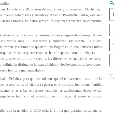
P
amiliar.
edan 355) de este 2016, sean de paz, amor y prosperidad. Mucha paz,
 nuevos gobernados y alcaldes y el Señor Presidente Santos, este año
 en las familias, no habrá paz en las naciones y sin paz no es posible
ñalosa en su discurso de posesión envío el siguiente mensaje, el que
esde varios años “5. Machismo y embarazo adolescente. El nuevo
dolescente y afirmó que quisiera una Bogotá en la que «nuestras niñas
orque antes van a querer estudiar, hacer deporte o arte, o trabajar».
 y tener cultura de respeto a las diferentes orientaciones sexuales.
 definición distinta de la masculinidad, y los jóvenes no se involucren
os una hombría mal entendida».
T
lcalde Peñalosa para que entendamos que el embarazo no es solo de la
ben esperar a los 25 años para pensar en la constitución de una familia
uanto a las riñas se refiere, también las adolescentes deben evitar
compañeros todo con el propósito de minimizar el acoso entre sus
 dijo que la navidad el 2015 sería la última que pasaríamos en guerra