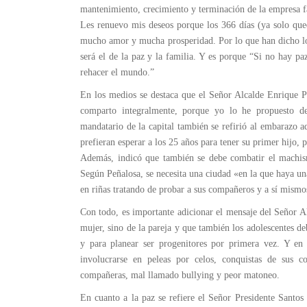
mantenimiento, crecimiento y terminación de la empresa f
Les renuevo mis deseos porque los 366 días (ya solo qu
mucho amor y mucha prosperidad. Por lo que han dicho los
será el de la paz y la familia. Y es porque “Si no hay paz
rehacer el mundo.”
En los medios se destaca que el Señor Alcalde Enrique Pe
comparto integralmente, porque yo lo he propuesto d
mandatario de la capital también se refirió al embarazo a
prefieran esperar a los 25 años para tener su primer hijo, p
Además, indicó que también se debe combatir el machismo
Según Peñalosa, se necesita una ciudad «en la que haya una
en riñas tratando de probar a sus compañeros y a sí mism
Con todo, es importante adicionar el mensaje del Señor A
mujer, sino de la pareja y que también los adolescentes de
y para planear ser progenitores por primera vez. Y en c
involucrarse en peleas por celos, conquistas de sus 
compañeras, mal llamado bullying y peor matoneo.
En cuanto a la paz se refiere el Señor Presidente Santos