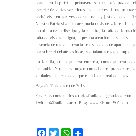
porque en la próxima primavera se firmará la paz con el
escuché de varios sacerdotes decir que esa firma primav
podrá vivir en paz verdadera si no hay justicia social. Ti
Nuestra Patria vive una acentuada crisis de valores. La cor
la cultura de la disculpa y la mentira, la falta de formac
falta de vivienda digna, la pésima atención en salud y la 
ausencia de una democracia real y no solo de apariencia po
por sobre el debate las ideas, son talanqueras que impiden
La familia, como primera empresa, como primera socie
Colombia. Y quienes fungen como líderes prepotentes, qu
verdadera justicia social que es la fuente real de la paz.
Bogotá, 11 de enero de 2016.
Envíe sus comentarios a carlosfradiquem@outlook.com
Twitter @fradiquecarlos Blog: www.ElComPAZ.com
Fa
T
W
C