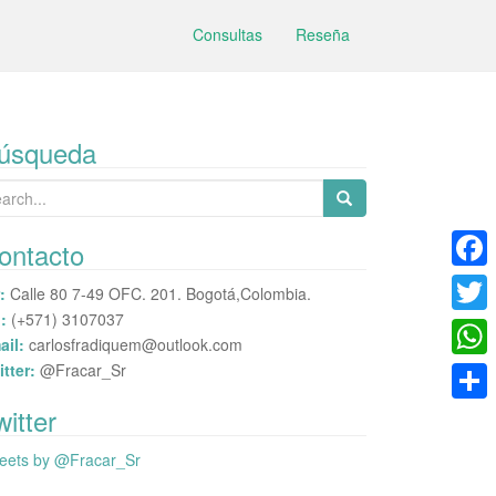
Consultas
Reseña
úsqueda
arch
:
ontacto
F
:
Calle 80 7-49 OFC. 201. Bogotá,Colombia.
:
(+571) 3107037
a
T
ail:
carlosfradiquem@outlook.com
c
w
itter:
@Fracar_Sr
W
e
i
h
witter
C
b
t
a
o
eets by @Fracar_Sr
o
t
t
m