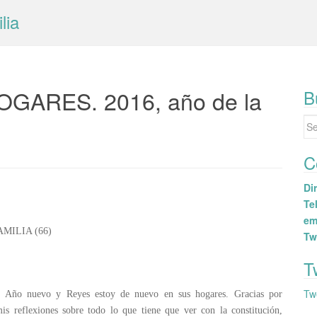
lia
GARES. 2016, año de la
B
Se
for
C
Dir
Tel
em
MILIA (66)
Tw
T
Tw
d, Año nuevo y Reyes estoy de nuevo en sus hogares. Gracias por
s reflexiones sobre todo lo que tiene que ver con la constitución,