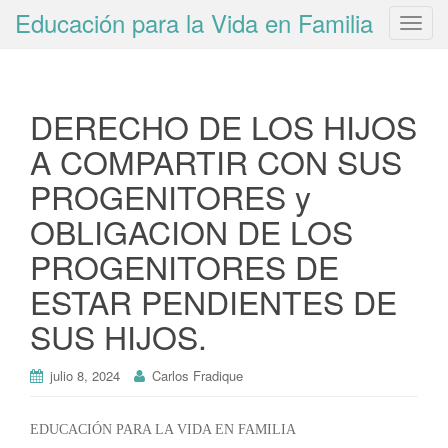
Educación para la Vida en Familia
T
o
g
g
DERECHO DE LOS HIJOS
l
e
A COMPARTIR CON SUS
n
PROGENITORES y
a
v
OBLIGACION DE LOS
i
PROGENITORES DE
g
a
ESTAR PENDIENTES DE
t
SUS HIJOS.
i
o
n
julio 8, 2024
Carlos Fradique
EDUCACIÓN PARA LA VIDA EN FAMILIA