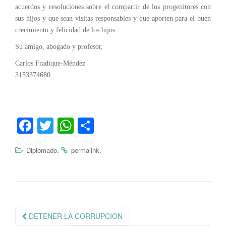
acuerdos y resoluciones sobre el compartir de los progenitores con
sus hijos y que sean visitas responsables y que aporten para el buen
crecimiento y felicidad de los hijos.
Su amigo, abogado y profesor,
Carlos Fradique-Méndez
3153374680
Fa
T
W
C
ce
wi
ha
o
.
.
Diplomado
permalink
bo
tte
ts
m
ok
r
A
pa
pp
rti
r
Navegación
DETENER LA CORRUPCION