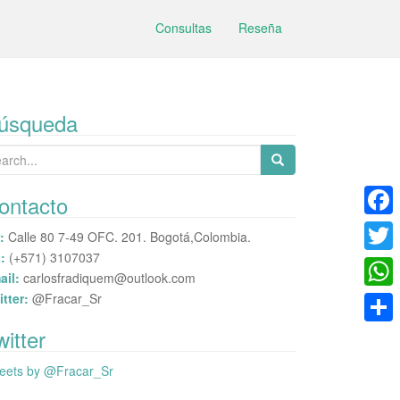
Consultas
Reseña
úsqueda
arch
:
ontacto
F
:
Calle 80 7-49 OFC. 201. Bogotá,Colombia.
:
(+571) 3107037
a
T
ail:
carlosfradiquem@outlook.com
c
w
itter:
@Fracar_Sr
W
e
i
h
witter
C
b
t
a
o
eets by @Fracar_Sr
o
t
t
m