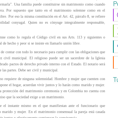
P
rmarla”. Una familia puede constituirse sin matrimonio como cuando
tera. Por supuesto que tanto en el matrimonio solemne como en el
ibre. Por eso la misma constitución en el Art. 42, párrafo 8, se refiere
bilidad conyugal. Quien no es cónyuge integralmente responsable,
ne como lo regula el Código civil en sus Arts. 113 y siguientes o
de hecho y peor si se insiste en llamarlo unión libre.
de contar con todo lo necesario para cumplir con las obligaciones que
z civil municipal. El religioso puede ser un sacerdote de la Iglesia
lebrado pactos de derecho privado interno con el Estado. El notario será
e las partes. Debe ser civil y municipal.
T
 no requiere de ninguna solemnidad. Hombre y mujer que cuenten con
mpone el hogar, acuerdan vivir juntos y lo harán como marido y mujer.
 la protección del matrimonio ceremonia y en Colombia no cuenta con
miso que la sociedad exige a un matrimonio.
e el instante mismo en el que manifiestan ante el funcionario que
o marido y mujer. En el matrimonio consensual la pareja está casada
ir juntos y efectivamente comienzan la convivencia.