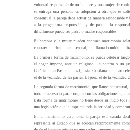
voluntad responsable de un hombre y una mujer de confo
se entrega una persona en adopción a otra que es sol
consensual la pareja debe actuar de manera responsable y l
a la progenitura responsable y de paso a la responsa
difícilmente puede ser padre o madre responsables.
El hombre y la mujer pueden contraer matrimonio solem
contraer matrimonio consensual, mal llamado unión marital 
La primera forma de matrimonio, se puede celebrar luego 
el hogar impone, ante un religioso, un notario o un jue
Católica o un Pastor de las Iglesias Cristianas que han ce
el de la vecindad de las partes. El juez, el de la vecindad d
La segunda forma de matrimonio, que llamo consensual,
todo lo necesario para cumplir con las obligaciones que i
Esta forma de matrimonio no tiene desde su inicio toda
una legislación que le imprima toda la seriedad y compro
En el matrimonio ceremonia la pareja está casada desd
representa al Estado que se aceptan recíprocamente com
desde el instante mismo en que recíprocamente aceptan viv