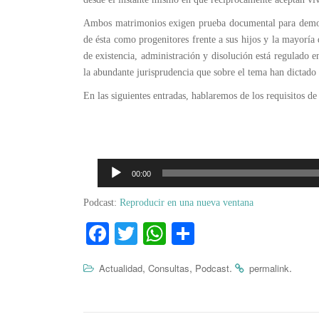
Ambos matrimonios exigen prueba documental para demostr
de ésta como progenitores frente a sus hijos y la mayoría
de existencia, administración y disolución está regulado e
la abundante jurisprudencia que sobre el tema han dictado
En las siguientes entradas, hablaremos de los requisitos 
00:00
Podcast:
Reproducir en una nueva ventana
Fa
T
W
C
ce
wi
ha
o
,
,
.
.
Actualidad
Consultas
Podcast
permalink
bo
tte
ts
m
ok
r
A
pa