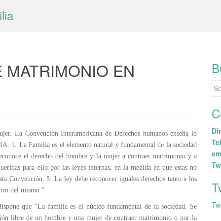
lia
E MATRIMONIO EN
B
Se
for
C
Dir
ujer. La Convención Interamericana de Derechos humanos enseña lo
Tel
 La Familia es el elemento natural y fundamental de la sociedad
em
 reconoce el derecho del hombre y la mujer a contraer matrimonio y a
Tw
ueridas para ello por las leyes internas, en la medida en que estas no
esta Convención. 5. La ley debe reconocer iguales derechos tanto a los
T
ntro del mismo.”
Tw
dispone que “La familia es el núcleo fundamental de la sociedad. Se
cisión libre de un hombre y una mujer de contraer matrimonio o por la