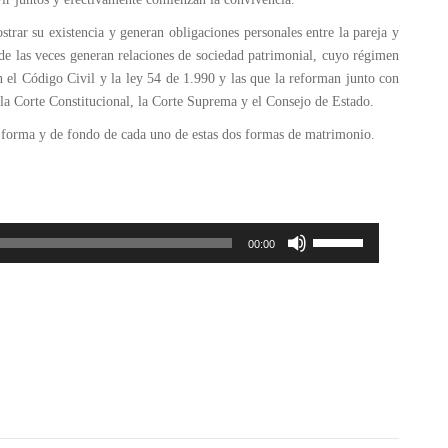
ar su existencia y generan obligaciones personales entre la pareja y
 de las veces generan relaciones de sociedad patrimonial, cuyo régimen
n el Código Civil y la ley 54 de 1.990 y las que la reforman junto con
 la Corte Constitucional, la Corte Suprema y el Consejo de Estado.
de forma y de fondo de cada uno de estas dos formas de matrimonio.
Utiliza
Reproductor
00:00
las
de
teclas
audio
de
flecha
arriba/abajo
para
aumentar
o
disminuir