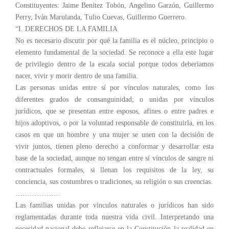
Constituyentes: Jaime Benítez Tobón, Angelino Garzón, Guillermo
Perry, Iván Marulanda, Tulio Cuevas, Guillermo Guerrero.
“I. DERECHOS DE LA FAMILIA
No es necesario discutir por qué la familia es el núcleo, principio o
elemento fundamental de la sociedad. Se reconoce a ella este lugar
de privilegio dentro de la escala social porque todos deberíamos
nacer, vivir y morir dentro de una familia.
Las personas unidas entre sí por vínculos naturales, como los
diferentes grados de consanguinidad; o unidas por vínculos
jurídicos, que se presentan entre esposos, afines o entre padres e
hijos adoptivos, o por la voluntad responsable de constituirla, en los
casos en que un hombre y una mujer se unen con la decisión de
vivir juntos, tienen pleno derecho a conformar y desarrollar esta
base de la sociedad, aunque no tengan entre sí vínculos de sangre ni
contractuales formales, si llenan los requisitos de la ley, su
conciencia, sus costumbres o tradiciones, su religión o sus creencias.
……………….
Las familias unidas por vínculos naturales o jurídicos han sido
reglamentadas durante toda nuestra vida civil. Interpretando una
necesidad nacional debe reflejarse en la Constitución la realidad en