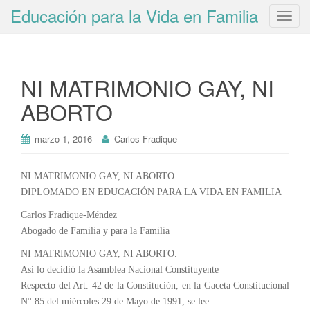
Educación para la Vida en Familia
T
o
g
g
NI MATRIMONIO GAY, NI
l
e
ABORTO
n
a
marzo 1, 2016
Carlos Fradique
v
i
g
NI MATRIMONIO GAY, NI ABORTO.
a
DIPLOMADO EN EDUCACIÓN PARA LA VIDA EN FAMILIA
t
Carlos Fradique-Méndez
i
Abogado de Familia y para la Familia
o
NI MATRIMONIO GAY, NI ABORTO.
n
Así lo decidió la Asamblea Nacional Constituyente
Respecto del Art. 42 de la Constitución, en la Gaceta Constitucional
N° 85 del miércoles 29 de Mayo de 1991, se lee: