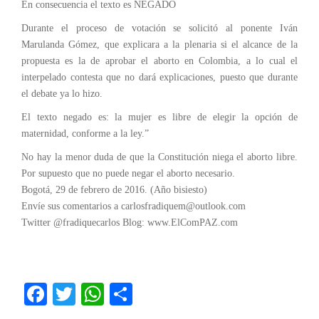
En consecuencia el texto es NEGADO
Durante el proceso de votación se solicitó al ponente Iván
Marulanda Gómez, que explicara a la plenaria si el alcance de la
propuesta es la de aprobar el aborto en Colombia, a lo cual el
interpelado contesta que no dará explicaciones, puesto que durante
el debate ya lo hizo.
El texto negado es: la mujer es libre de elegir la opción de
maternidad, conforme a la ley.”
No hay la menor duda de que la Constitución niega el aborto libre.
Por supuesto que no puede negar el aborto necesario.
Bogotá, 29 de febrero de 2016. (Año bisiesto)
Envíe sus comentarios a carlosfradiquem@outlook.com
Twitter @fradiquecarlos Blog: www.ElComPAZ.com
Fa
T
W
C
ce
wi
ha
o