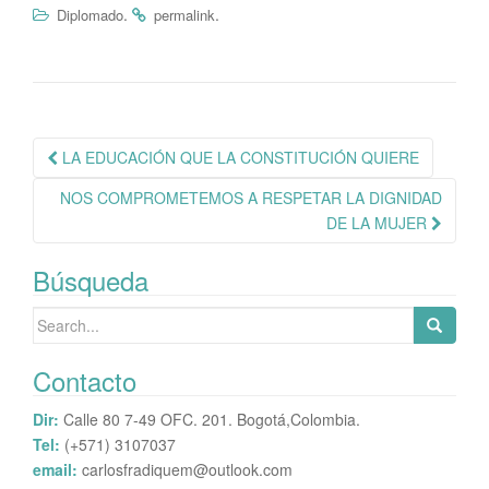
.
.
Diplomado
permalink
bo
tte
ts
m
ok
r
A
pa
pp
rti
r
Navegación
LA EDUCACIÓN QUE LA CONSTITUCIÓN QUIERE
de
NOS COMPROMETEMOS A RESPETAR LA DIGNIDAD
publicación
DE LA MUJER
Búsqueda
Search
for:
Contacto
Dir:
Calle 80 7-49 OFC. 201. Bogotá,Colombia.
Tel:
(+571) 3107037
email:
carlosfradiquem@outlook.com