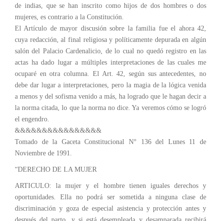
de indias, que se han inscrito como hijos de dos hombres o dos
mujeres, es contrario a la Constitución.
El Artículo de mayor discusión sobre la familia fue el ahora 42,
cuya redacción, al final religiosa y políticamente depurada en algún
salón del Palacio Cardenalicio, de lo cual no quedó registro en las
actas ha dado lugar a múltiples interpretaciones de las cuales me
ocuparé en otra columna. El Art. 42, según sus antecedentes, no
debe dar lugar a interpretaciones, pero la magia de la lógica venida
a menos y del sofisma venido a más, ha logrado que le hagan decir a
la norma citada, lo que la norma no dice. Ya veremos cómo se logró
el engendro.
&&&&&&&&&&&&&&&&
Tomado de la Gaceta Constitucional N° 136 del Lunes 11 de
Noviembre de 1991.
“DERECHO DE LA MUJER
ARTICULO: la mujer y el hombre tienen iguales derechos y
oportunidades. Ella no podrá ser sometida a ninguna clase de
discriminación y goza de especial asistencia y protección antes y
después del parto, y si está desempleada y desamparada recibirá