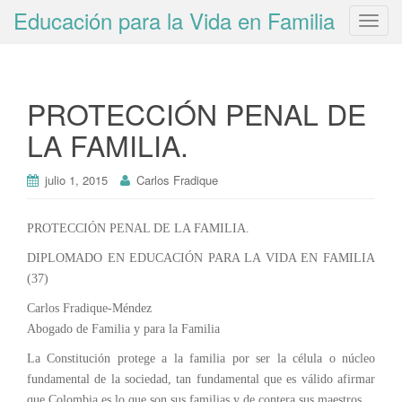
Educación para la Vida en Familia
T
o
g
g
PROTECCIÓN PENAL DE
l
e
LA FAMILIA.
n
a
julio 1, 2015
Carlos Fradique
v
i
g
PROTECCIÓN PENAL DE LA FAMILIA.
a
DIPLOMADO EN EDUCACIÓN PARA LA VIDA EN FAMILIA
t
(37)
i
Carlos Fradique-Méndez
o
Abogado de Familia y para la Familia
n
La Constitución protege a la familia por ser la célula o núcleo
fundamental de la sociedad, tan fundamental que es válido afirmar
que Colombia es lo que son sus familias y de contera sus maestros.