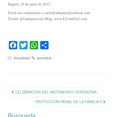
Bogotá, 29 de junio de 2015.
Envíe sus comentarios a carlosfradiquem@outlook.com
Twitter @fradiquecarlos Blog: www.ElComPAZ.com
Fa
T
W
C
ce
wi
ha
o
.
.
Actualidad
permalink
bo
tte
ts
m
ok
r
A
pa
pp
rti
r
Navegación
CELEBRACIÓN DEL MATRIMONIO CEREMONIA
de
PROTECCIÓN PENAL DE LA FAMILIA II
publicación
Búsqueda