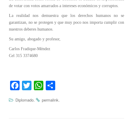
de votar con votos amarrados a intereses económicos y corruptos.
La realidad nos demuestra que los derechos humanos no se
garantizan, no se protegen y que muy poco nos importa cumplir con
nuestros deberes humanos.
Su amigo, abogado y profesor,
Carlos Fradique-Méndez
Cel 315 3374680
Fa
T
W
C
ce
wi
ha
o
.
.
Diplomado
permalink
bo
tte
ts
m
ok
r
A
pa
pp
rti