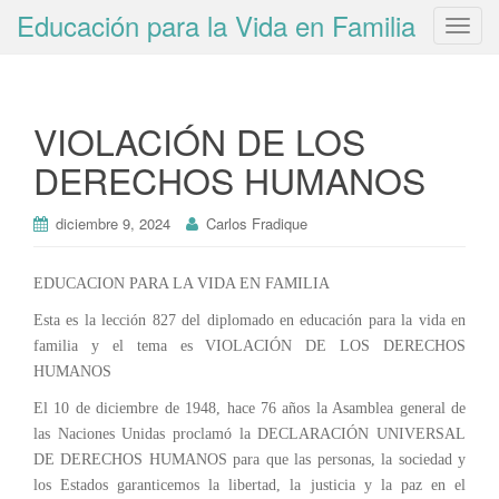
Educación para la Vida en Familia
T
o
g
g
VIOLACIÓN DE LOS
l
e
DERECHOS HUMANOS
n
a
diciembre 9, 2024
Carlos Fradique
v
i
g
EDUCACION PARA LA VIDA EN FAMILIA
a
Esta es la lección 827 del diplomado en educación para la vida en
t
familia y el tema es VIOLACIÓN DE LOS DERECHOS
i
HUMANOS
o
El 10 de diciembre de 1948, hace 76 años la Asamblea general de
n
las Naciones Unidas proclamó la DECLARACIÓN UNIVERSAL
DE DERECHOS HUMANOS para que las personas, la sociedad y
los Estados garanticemos la libertad, la justicia y la paz en el