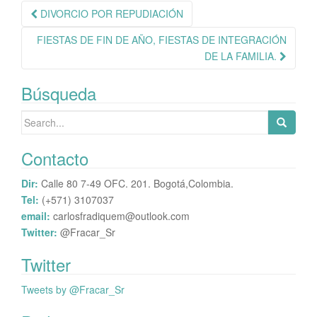
r
Navegación
DIVORCIO POR REPUDIACIÓN
de
FIESTAS DE FIN DE AÑO, FIESTAS DE INTEGRACIÓN
publicación
DE LA FAMILIA.
Búsqueda
Search
for:
Contacto
Dir:
Calle 80 7-49 OFC. 201. Bogotá,Colombia.
Tel:
(+571) 3107037
email:
carlosfradiquem@outlook.com
Twitter:
@Fracar_Sr
Twitter
Tweets by @Fracar_Sr