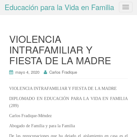
Educación para la Vida en Familia
T
o
g
g
VIOLENCIA
l
e
INTRAFAMILIAR Y
n
FIESTA DE LA MADRE
a
v
i
mayo 4, 2020
Carlos Fradique
g
a
VIOLENCIA INTRAFAMILIAR Y FIESTA DE LA MADRE
t
DIPLOMADO EN EDUCACIÓN PARA LA VIDA EN FAMILIA
i
(289)
o
n
Carlos Fradique-Méndez
Abogado de Familia y para la Familia
De las preocupaciones que ha dejado el aislamiento en casa es el