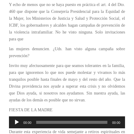
Y echo de menos que no se haya puesto en práctica el art. 4 del Dto.
460 que dispone que la Consejería Presidencial para la Equidad de
la Mujer, los Ministerios de Justicia y Salud y Protección Social, el
ICBF, los gobernadores y alcaldes hagan campañas de prevención de
la violencia intrafamiliar. No he visto ninguna. Solo invitaciones
para que
las mujeres denuncien. ¿Uds. han visto alguna campaña sobre
prevención?
Invito muy afectuosamente para que seamos tolerantes en la familia,
para que ignoremos lo que nos puede molestar y vivamos lo más
tranquilos posible hasta finales de mayo y del resto del año. Que la
Divina providencia nos ayude a superar esta crisis y no olvidemos
que Dios ayuda, si nosotros nos ayudamos. Sin nuestra ayuda, las
ayudas de los demás es posible que no sirvan.
FIESTA DE LA MADRE
Reproductor
00:00
00:00
de
Durante esta experiencia de vida semejante a retiros espirituales en
audio