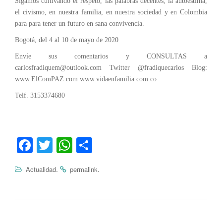
Sigamos cultivando el respeto, las palabras decentes, la autoestima,
el civismo, en nuestra familia, en nuestra sociedad y en Colombia
para para tener un futuro en sana convivencia.
Bogotá, del 4 al 10 de mayo de 2020
Envíe sus comentarios y CONSULTAS a
carlosfradiquem@outlook.com Twitter @fradiquecarlos Blog:
www.ElComPAZ.com www.vidaenfamilia.com.co
Telf. 3153374680
Fa
T
W
C
ce
wi
ha
o
.
.
Actualidad
permalink
bo
tte
ts
m
ok
r
A
pa
pp
rti