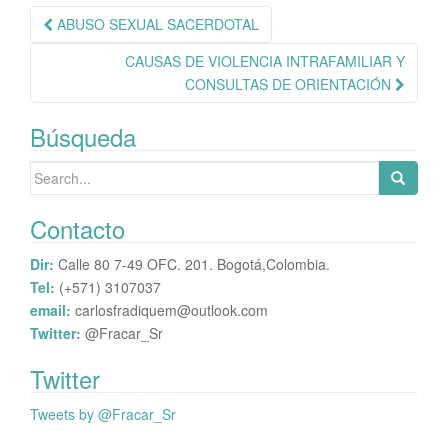
r
Navegación
ABUSO SEXUAL SACERDOTAL
de
CAUSAS DE VIOLENCIA INTRAFAMILIAR Y
publicación
CONSULTAS DE ORIENTACIÓN
Búsqueda
Search
for:
Contacto
Dir:
Calle 80 7-49 OFC. 201. Bogotá,Colombia.
Tel:
(+571) 3107037
email:
carlosfradiquem@outlook.com
Twitter:
@Fracar_Sr
Twitter
Tweets by @Fracar_Sr