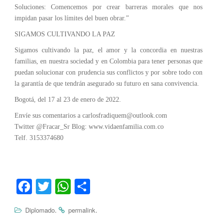
Soluciones: Comencemos por crear barreras morales que nos
impidan pasar los límites del buen obrar.”
SIGAMOS CULTIVANDO LA PAZ
Sigamos cultivando la paz, el amor y la concordia en nuestras
familias, en nuestra sociedad y en Colombia para tener personas que
puedan solucionar con prudencia sus conflictos y por sobre todo con
la garantía de que tendrán asegurado su futuro en sana convivencia.
Bogotá, del 17 al 23 de enero de 2022.
Envíe sus comentarios a carlosfradiquem@outlook.com
Twitter @Fracar_Sr Blog: www.vidaenfamilia.com.co
Telf. 3153374680
Fa
T
W
C
ce
wi
ha
o
.
.
Diplomado
permalink