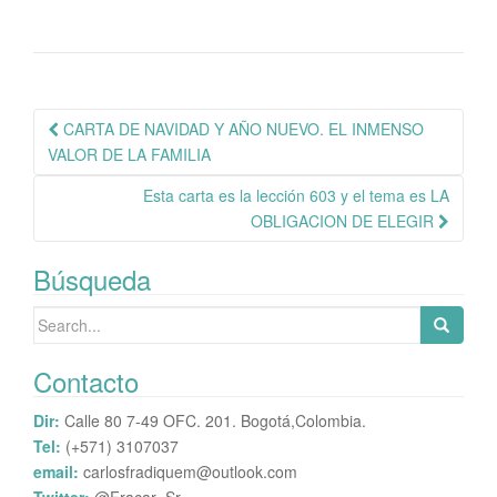
bo
tte
ts
m
ok
r
A
pa
pp
rti
r
Navegación
CARTA DE NAVIDAD Y AÑO NUEVO. EL INMENSO
de
VALOR DE LA FAMILIA
publicación
Esta carta es la lección 603 y el tema es LA
OBLIGACION DE ELEGIR
Búsqueda
Search
for:
Contacto
Dir:
Calle 80 7-49 OFC. 201. Bogotá,Colombia.
Tel:
(+571) 3107037
email:
carlosfradiquem@outlook.com