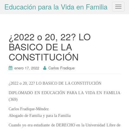
Educación para la Vida en Familia
T
o
g
g
¿2022 o 20, 22? LO
l
e
BASICO DE LA
n
CONSTITUCIÓN
a
v
i
enero 17, 2022
Carlos Fradique
g
a
¿2022 o 20, 22? LO BASICO DE LA CONSTITUCIÓN
t
DIPLOMADO EN EDUCACIÓN PARA LA VIDA EN FAMILIA
i
(369)
o
n
Carlos Fradique-Méndez
Abogado de Familia y para la Familia
Cuando yo era estudiante de DERECHO en la Universidad Libre de