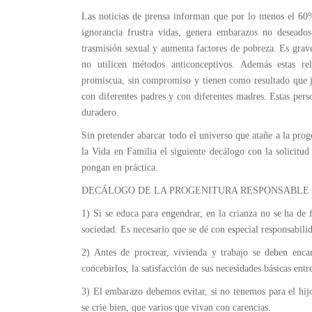
Las noticias de prensa informan que por lo menos el 60%
ignorancia frustra vidas, genera embarazos no deseado
trasmisión sexual y aumenta factores de pobreza. Es grave
no utilicen métodos anticonceptivos. Además estas rel
promiscua, sin compromiso y tienen como resultado que jó
con diferentes padres y con diferentes madres. Estas per
duradero.
Sin pretender abarcar todo el universo que atañe a la pr
la Vida en Familia el siguiente decálogo con la solicitu
pongan en práctica.
DECÁLOGO DE LA PROGENITURA RESPONSABLE
1) Si se educa para engendrar, en la crianza no se ha de 
sociedad. Es necesario que se dé con especial responsabilid
2) Antes de procrear, vivienda y trabajo se deben encar
concebirlos, la satisfacción de sus necesidades básicas entr
3) El embarazo debemos evitar, si no tenemos para el hijo
se crie bien, que varios que vivan con carencias.