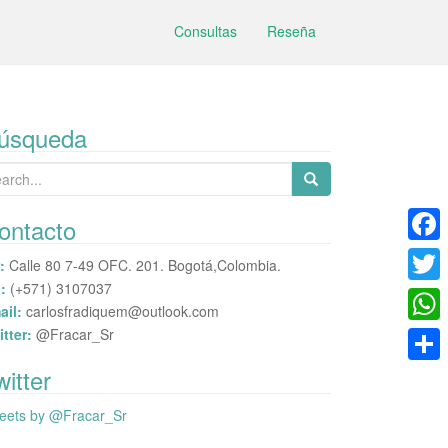
Consultas
Reseña
úsqueda
arch
:
ontacto
F
:
Calle 80 7-49 OFC. 201. Bogotá,Colombia.
:
(+571) 3107037
a
T
ail:
carlosfradiquem@outlook.com
c
w
itter:
@Fracar_Sr
W
e
i
h
witter
C
b
t
a
o
eets by @Fracar_Sr
o
t
t
m