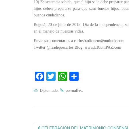
10) Es sentencia sabida, que al hijo se le debe preparar p
hijos deben prepararse para que sean buenos hijos, bue
buenos ciudadanos.
Bogotá, 20 de julio de 2015. Día de la independencia, so
en el manejo de nuestras vidas.
Envíe sus comentarios a carlosfradiquem@outlook.com
Twitter @fradiquecarlos Blog: www.ElComPAZ.com
Fa
T
W
C
ce
wi
ha
o
.
.
Diplomado
permalink
bo
tte
ts
m
ok
r
A
pa
pp
rti
r
Navegación
CELEBRACIÓN DEL MATRIMONIO CONSENS