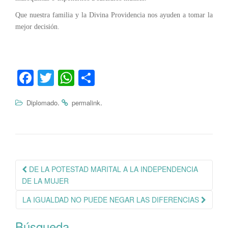
Que nuestra familia y la Divina Providencia nos ayuden a tomar la
mejor decisión.
Fa
T
W
C
ce
wi
ha
o
.
.
Diplomado
permalink
bo
tte
ts
m
ok
r
A
pa
pp
rti
r
Navegación
DE LA POTESTAD MARITAL A LA INDEPENDENCIA
de
DE LA MUJER
publicación
LA IGUALDAD NO PUEDE NEGAR LAS DIFERENCIAS
Búsqueda