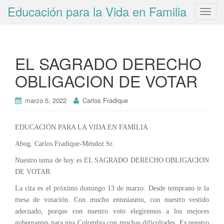
Educación para la Vida en Familia
T
o
g
g
EL SAGRADO DERECHO
l
e
OBLIGACION DE VOTAR
n
a
marzo 5, 2022
Carlos Fradique
v
i
g
EDUCACIÓN PARA LA VIDA EN FAMILIA
a
Abog. Carlos Fradique-Méndez Sr.
t
Nuestro tema de hoy es EL SAGRADO DERECHO OBLIGACION
i
DE VOTAR.
o
n
La cita es el próximo domingo 13 de marzo. Desde temprano ir la
mesa de votación. Con mucho entusiasmo, con nuestro vestido
adecuado, porque con nuestro voto elegiremos a los mejores
gobernantes para una Colombia con muchas dificultades. Es nuestro