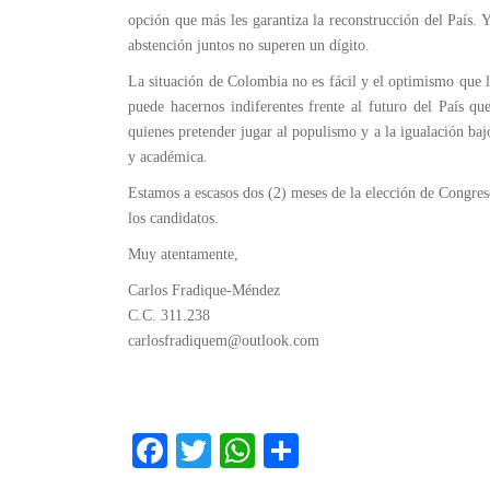
opción que más les garantiza la reconstrucción del País. 
abstención juntos no superen un dígito.
La situación de Colombia no es fácil y el optimismo que la
puede hacernos indiferentes frente al futuro del País q
quienes pretender jugar al populismo y a la igualación baj
y académica.
Estamos a escasos dos (2) meses de la elección de Congre
los candidatos.
Muy atentamente,
Carlos Fradique-Méndez
C.C. 311.238
carlosfradiquem@outlook.com
Fa
T
W
C
ce
wi
ha
o