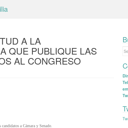
lia
TUD A LA
B
A QUE PUBLIQUE LAS
Se
for
TOS AL CONGRESO
C
Dir
Tel
em
Tw
T
Tw
los candidatos a Cámara y Senado.