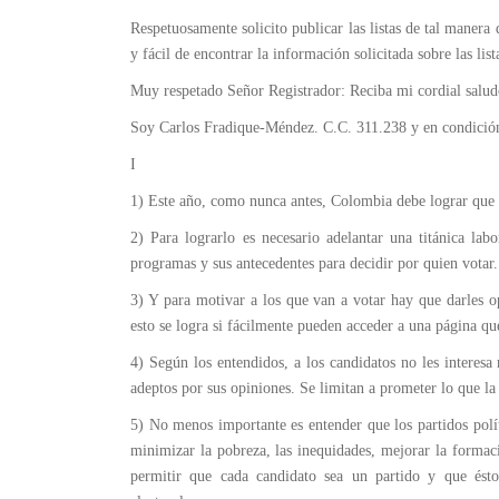
Respetuosamente solicito publicar las listas de tal manera
y fácil de encontrar la información solicitada sobre las list
Muy respetado Señor Registrador: Reciba mi cordial salud
Soy Carlos Fradique-Méndez. C.C. 311.238 y en condición d
I
1) Este año, como nunca antes, Colombia debe lograr que e
2) Para lograrlo es necesario adelantar una titánica la
programas y sus antecedentes para decidir por quien votar.
3) Y para motivar a los que van a votar hay que darles o
esto se logra si fácilmente pueden acceder a una página qu
4) Según los entendidos, a los candidatos no les interesa
adeptos por sus opiniones. Se limitan a prometer lo que la
5) No menos importante es entender que los partidos polít
minimizar la pobreza, las inequidades, mejorar la formació
permitir que cada candidato sea un partido y que ést