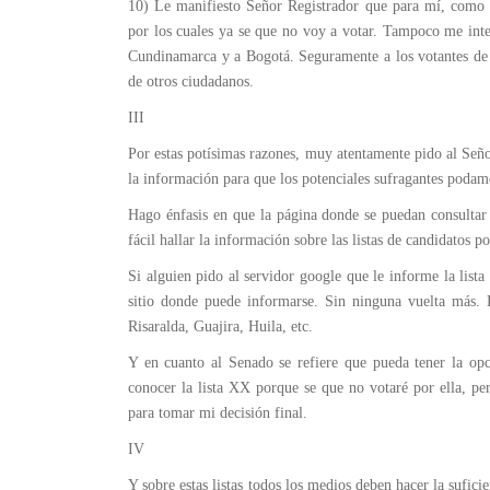
10) Le manifiesto Señor Registrador que para mí, como a
por los cuales ya se que no voy a votar. Tampoco me inter
Cundinamarca y a Bogotá. Seguramente a los votantes de Na
de otros ciudadanos.
III
Por estas potísimas razones, muy atentamente pido al Seño
la información para que los potenciales sufragantes podam
Hago énfasis en que la página donde se puedan consultar l
fácil hallar la información sobre las listas de candidatos p
Si alguien pido al servidor google que le informe la lis
sitio donde puede informarse. Sin ninguna vuelta más. 
Risaralda, Guajira, Huila, etc.
Y en cuanto al Senado se refiere que pueda tener la opc
conocer la lista XX porque se que no votaré por ella, pero
para tomar mi decisión final.
IV
Y sobre estas listas todos los medios deben hacer la sufic