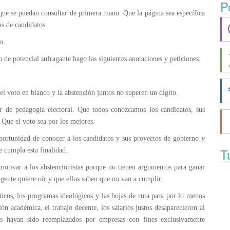
P
 que se puedan consultar de primera mano. Que la página sea específica
as de candidatos.
o.
e potencial sufragante hago las siguientes anotaciones y peticiones:
l voto en blanco y la abstención juntos no superen un dígito.
bor de pedagogía electoral. Que todos conozcamos los candidatos, sus
 Que el voto sea por los mejores.
portunidad de conocer a los candidatos y sus proyectos de gobierno y
T
e cumpla esta finalidad.
 motivar a los abstencionistas porque no tienen argumentos para ganar
 gente quiere oír y que ellos saben que no van a cumplir.
icos, los programas ideológicos y las hojas de ruta para por lo menos
n académica, el trabajo decente, los salarios justos desaparecieron al
os hayan sido reemplazados por empresas con fines exclusivamente