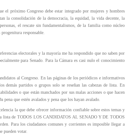
que el próximo Congreso debe estar integrado por mujeres y hombres
n la consolidación de la democracia, la equidad, la vida decente, la
personas, el rescate sin fundamentalismos, de la familia como núcleo
a progenitura responsable.
eferencias electorales y la mayoría me ha respondido que no saben por
specialmente para Senado. Para la Cámara es casi nulo el conocimiento
andidatos al Congreso. En las páginas de los periódicos e informativos
 los demás partidos o grupos solo se reseñan las cabezas de lista. En
habilidades o que están manchados por sus malas acciones o que hacen
 Da pena que estén avalados y pena que los hayan avalado.
celencia la que debe ofrecer información confiable sobre estos temas y
ontré una lista de TODOS LOS CANDIDATOS AL SENADO Y DE TODOS
Para los ciudadanos comunes y corrientes es imposible llegar a
ue pueden votar.