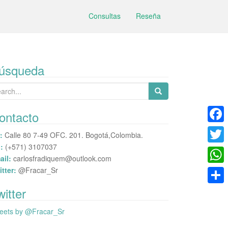
Consultas
Reseña
úsqueda
arch
:
ontacto
F
:
Calle 80 7-49 OFC. 201. Bogotá,Colombia.
:
(+571) 3107037
a
T
ail:
carlosfradiquem@outlook.com
c
w
itter:
@Fracar_Sr
W
e
i
h
witter
C
b
t
a
o
eets by @Fracar_Sr
o
t
t
m