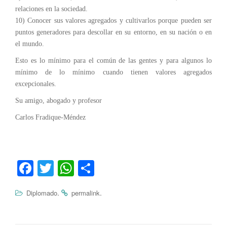
relaciones en la sociedad.
10) Conocer sus valores agregados y cultivarlos porque pueden ser
puntos generadores para descollar en su entorno, en su nación o en
el mundo.
Esto es lo mínimo para el común de las gentes y para algunos lo
mínimo de lo mínimo cuando tienen valores agregados
excepcionales.
Su amigo, abogado y profesor
Carlos Fradique-Méndez
Fa
T
W
C
ce
wi
ha
o
.
.
Diplomado
permalink
bo
tte
ts
m
ok
r
A
pa