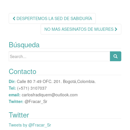
pp
rti
r
Navegación
DESPERTEMOS LA SED DE SABIDURÍA
de
NO MAS ASESINATOS DE MUJERES
publicación
Búsqueda
Search
for:
Contacto
Dir:
Calle 80 7-49 OFC. 201. Bogotá,Colombia.
Tel:
(+571) 3107037
email:
carlosfradiquem@outlook.com
Twitter:
@Fracar_Sr
Twitter
Tweets by @Fracar_Sr