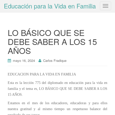
Educación para la Vida en Familia
T
o
g
g
LO BÁSICO QUE SE
l
e
DEBE SABER A LOS 15
n
AÑOS
a
v
i
mayo 16, 2024
Carlos Fradique
g
a
EDUCACION PARA LA VIDA EN FAMILIA
t
Esta es la lección 775 del diplomado en educación para la vida en
i
familia y el tema es, LO BÁSICO QUE SE DEBE SABER A LOS
o
15 AÑOS.
n
Estamos en el mes de los educadores, educadoras y para ellos
nuestra gratitud y al mismo tiempo un respetuoso balance del
resultado de sus tareas.