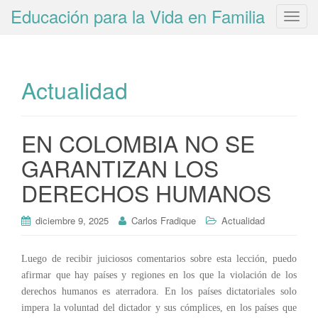
Educación para la Vida en Familia
T
o
g
g
Actualidad
l
e
n
a
EN COLOMBIA NO SE
v
GARANTIZAN LOS
i
g
DERECHOS HUMANOS
a
t
diciembre 9, 2025
Carlos Fradique
Actualidad
i
o
Luego de recibir juiciosos comentarios sobre esta lección, puedo
n
afirmar que hay países y regiones en los que la violación de los
derechos humanos es aterradora. En los países dictatoriales solo
impera la voluntad del dictador y sus cómplices, en los países que