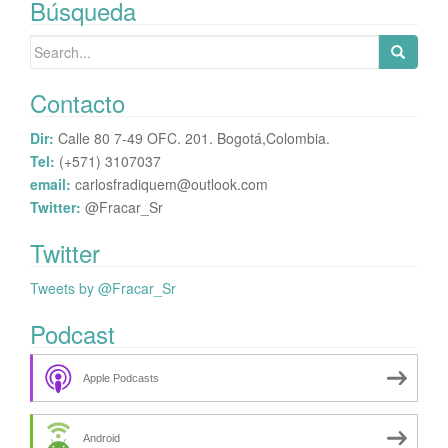
Búsqueda
publicaciones
Search
for:
Contacto
Dir:
Calle 80 7-49 OFC. 201. Bogotá,Colombia.
Tel:
(+571) 3107037
email:
carlosfradiquem@outlook.com
Twitter:
@Fracar_Sr
Twitter
Tweets by @Fracar_Sr
Podcast
Apple Podcasts
Android