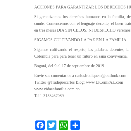
ACCIONES PARA GARANTIZAR LOS DERECHOS H
Si garantizamos los derechos humanos en la familia, de
cunde. Comencemos con el lenguaje decente, el buen trato
en tres meses DÍA SIN CELOS, NI DESPECHO veremos ef
SIGAMOS CULTIVANDO LA PAZ EN LA FAMILIA
Sigamos cultivando el respeto, las palabras decentes, la
Colombia para para tener un futuro en sana convivencia.
Bogotá, del 9 al 17 de septiembre de 2019
Envíe sus comentarios a carlosfradiquem@outlook.com
Twitter @fradiquecarlos Blog: www.ElComPAZ.com
www.vidaenfamilia.com.co
Telf. 3153467089
Fa
T
W
C