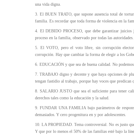
una vida digna.
3. El BUEN TRATO, que supone ausencia total de tortura
familia. Es recordar que toda forma de violencia en la fam
4. El DEBIDO PROCESO, que debe garantizar juicios jus
proceso en la familia, observado por todas las autoridades.
5. El VOTO, pero el voto libre, sin corrupción electo
corrupción. Hay que cambiar la forma de elegir a los Gobe
6. EDUCACIÓN y que sea de buena calidad. No podemos seg
7. TRABAJO digno y decente y que haya opciones de plur
tengan fastidio al trabajo, porque hay voces que predican 
8. SALARIO JUSTO que sea el suficiente para tener calid
derechos tales como la educación y la salud.
9. FUNDAR UNA FAMILIA bajo parámetros de responsabili
demasiados. Y cero progenitura en y por adolescentes.
10. LA PROPIEDAD. Tema controversial. No es justo que 
Y que por lo menos el 50% de las familias esté bajo la lín