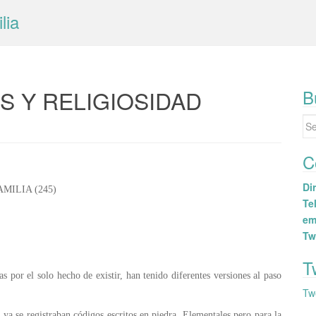
lia
 Y RELIGIOSIDAD
B
Se
for
C
Dir
MILIA (245)
Tel
em
Tw
T
 por el solo hecho de existir, han tenido diferentes versiones al paso
Tw
ya se registraban códigos escritos en piedra. Elementales pero para la