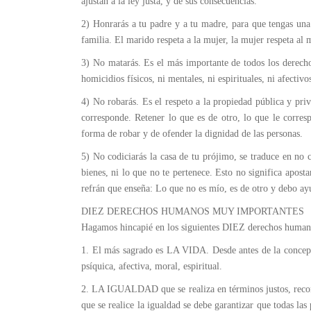
ajustan a la ley justa, y de sus consecuencias.
2) Honrarás a tu padre y a tu madre, para que tengas una l
familia. El marido respeta a la mujer, la mujer respeta al m
3) No matarás. Es el más importante de todos los derech
homicidios físicos, ni mentales, ni espirituales, ni afectivo
4) No robarás. Es el respeto a la propiedad pública y priv
corresponde. Retener lo que es de otro, lo que le corres
forma de robar y de ofender la dignidad de las personas.
5) No codiciarás la casa de tu prójimo, se traduce en no c
bienes, ni lo que no te pertenece. Esto no significa aposta
refrán que enseña: Lo que no es mío, es de otro y debo ay
DIEZ DERECHOS HUMANOS MUY IMPORTANTES
Hagamos hincapié en los siguientes DIEZ derechos human
1. El más sagrado es LA VIDA. Desde antes de la concepci
psíquica, afectiva, moral, espiritual.
2. LA IGUALDAD que se realiza en términos justos, recono
que se realice la igualdad se debe garantizar que todas la