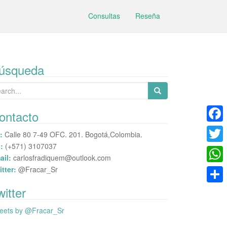
Consultas
Reseña
úsqueda
arch
:
ontacto
F
:
Calle 80 7-49 OFC. 201. Bogotá,Colombia.
:
(+571) 3107037
a
T
ail:
carlosfradiquem@outlook.com
c
w
itter:
@Fracar_Sr
W
e
i
h
witter
C
b
t
a
o
eets by @Fracar_Sr
o
t
t
m