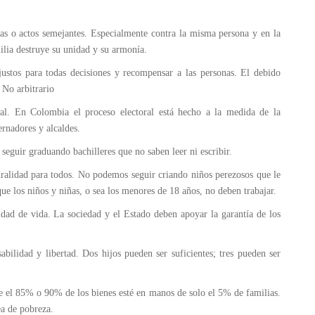
s o actos semejantes. Especialmente contra la misma persona y en la
ilia destruye su unidad y su armonía.
tos para todas decisiones y recompensar a las personas. El debido
 No arbitrario
ral. En Colombia el proceso electoral está hecho a la medida de la
rnadores y alcaldes.
uir graduando bachilleres que no saben leer ni escribir.
alidad para todos. No podemos seguir criando niños perezosos que le
que los niños y niñas, o sea los menores de 18 años, no deben trabajar.
ad de vida. La sociedad y el Estado deben apoyar la garantía de los
dad y libertad. Dos hijos pueden ser suficientes; tres pueden ser
el 85% o 90% de los bienes esté en manos de solo el 5% de familias.
ea de pobreza.