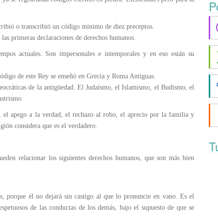
P
scribió o transcribió un código mínimo de diez preceptos.
 las primeras declaraciones de derechos humanos.
empos actuales. Son impersonales e intemporales y en eso están su
código de este Rey se enseñó en Grecia y Roma Antiguas.
eocráticas de la antigüedad. El Judaísmo, el Islamismo, el Budismo, el
astrismo.
el apego a la verdad, el rechazo al robo, el aprecio por la familia y
igión considera que es el verdadero.
T
ueden relacionar los siguientes derechos humanos, que son más bien
, porque él no dejará sin castigo al que lo pronuncie en vano. Es el
respetuosos de las conductas de los demás, bajo el supuesto de que se